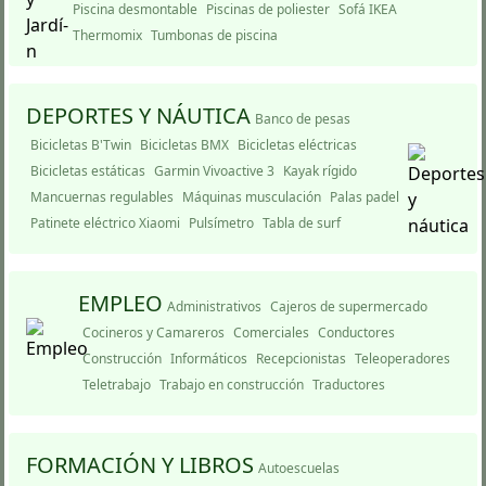
Piscina desmontable
Piscinas de poliester
Sofá IKEA
Thermomix
Tumbonas de piscina
DEPORTES Y NÁUTICA
Banco de pesas
Bicicletas B'Twin
Bicicletas BMX
Bicicletas eléctricas
Bicicletas estáticas
Garmin Vivoactive 3
Kayak rí­gido
Mancuernas regulables
Máquinas musculación
Palas padel
Patinete eléctrico Xiaomi
Pulsímetro
Tabla de surf
EMPLEO
Administrativos
Cajeros de supermercado
Cocineros y Camareros
Comerciales
Conductores
Construcción
Informáticos
Recepcionistas
Teleoperadores
Teletrabajo
Trabajo en construcción
Traductores
FORMACIÓN Y LIBROS
Autoescuelas