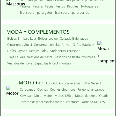
GPS para perros
Jaula grande para pájaros
Jaula hámster
Pájaros
Pecera
Peces
Perros
Réptiles
Tortugueras
Transportí­n para gatos
Transportí­n para perros
MODA Y COMPLEMENTOS
Bolsos Bimba y Lola
Bolsos Loewe
Calzado Balenciaga
Cinturones Gucci
Converse con plataforma
Gafas Hawkers
Gafas Rayban
Relojes Rolex
Sudaderas Thrasher
Traje Fallera
Vestidos de fiesta
Vestidos de fiesta Pronovias
Vestidos de novia
Zapatillas Nike Air Jordan
MOTOR
4x4
Audi A3
Autocaravanas
BMW Serie 1
Caravanas
Coches
Coches eléctricos
Furgonetas camper
Kawasaki Ninja
Motos
Motos 125cc
Motos de cross
Quads
Recambios y accesorios motor
Tractores
Yamaha MT 125