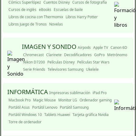
Cómics Superlópez
Cuentos Disney
Cursos de fotografí­a
Cursos de inglés
eBooks
Escuelas de baile
Libros de cocina con Thermomix
Libros Harry Potter
Libros Juego de Tronos
Novelas
IMAGEN Y SONIDO
Airpods
Apple TV
Canon 6D
Chromecast
Clarinete
Decodificadores
GoPro
Metrónomo
Nikon D7200
Pelí­culas Disney
Pelí­culas Star Wars
Serie Friends
Televisores Samsung
Ukelele
INFORMÁTICA
Impresoras sublimación
iPad Pro
Macbook Pro
Magic Mouse
Monitor LG
Ordenador gaming
Portátil Asus
Portátil Lenovo
Portátil Samsung
Portátil Windows 10
Tablets Huawei
Tarjeta gráfica Nvidia
Torre de ordenador