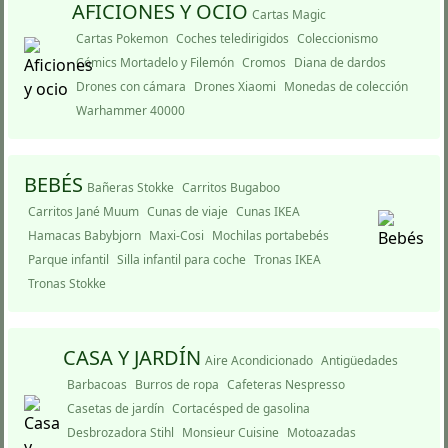
AFICIONES Y OCIO
Cartas Magic
Cartas Pokemon
Coches teledirigidos
Coleccionismo
Cómics Mortadelo y Filemón
Cromos
Diana de dardos
Drones con cámara
Drones Xiaomi
Monedas de colección
Warhammer 40000
BEBÉS
Bañeras Stokke
Carritos Bugaboo
Carritos Jané Muum
Cunas de viaje
Cunas IKEA
Hamacas Babybjorn
Maxi-Cosi
Mochilas portabebés
Parque infantil
Silla infantil para coche
Tronas IKEA
Tronas Stokke
CASA Y JARDÍ­N
Aire Acondicionado
Antigüedades
Barbacoas
Burros de ropa
Cafeteras Nespresso
Casetas de jardí­n
Cortacésped de gasolina
Desbrozadora Stihl
Monsieur Cuisine
Motoazadas