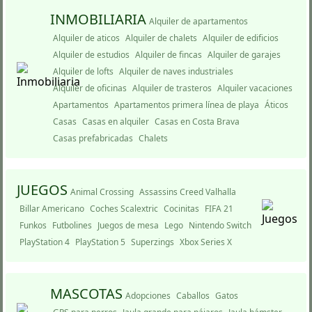
INMOBILIARIA
Alquiler de apartamentos
Alquiler de aticos
Alquiler de chalets
Alquiler de edificios
Alquiler de estudios
Alquiler de fincas
Alquiler de garajes
Alquiler de lofts
Alquiler de naves industriales
Alquiler de oficinas
Alquiler de trasteros
Alquiler vacaciones
Apartamentos
Apartamentos primera lí­nea de playa
Áticos
Casas
Casas en alquiler
Casas en Costa Brava
Casas prefabricadas
Chalets
JUEGOS
Animal Crossing
Assassins Creed Valhalla
Billar Americano
Coches Scalextric
Cocinitas
FIFA 21
Funkos
Futbolines
Juegos de mesa
Lego
Nintendo Switch
PlayStation 4
PlayStation 5
Superzings
Xbox Series X
MASCOTAS
Adopciones
Caballos
Gatos