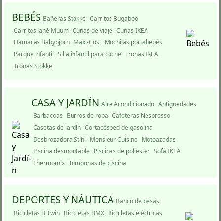
BEBÉS
Bañeras Stokke
Carritos Bugaboo
Carritos Jané Muum
Cunas de viaje
Cunas IKEA
Hamacas Babybjorn
Maxi-Cosi
Mochilas portabebés
Parque infantil
Silla infantil para coche
Tronas IKEA
Tronas Stokke
CASA Y JARDÍ­N
Aire Acondicionado
Antigüedades
Barbacoas
Burros de ropa
Cafeteras Nespresso
Casetas de jardí­n
Cortacésped de gasolina
Desbrozadora Stihl
Monsieur Cuisine
Motoazadas
Piscina desmontable
Piscinas de poliester
Sofá IKEA
Thermomix
Tumbonas de piscina
DEPORTES Y NÁUTICA
Banco de pesas
Bicicletas B'Twin
Bicicletas BMX
Bicicletas eléctricas