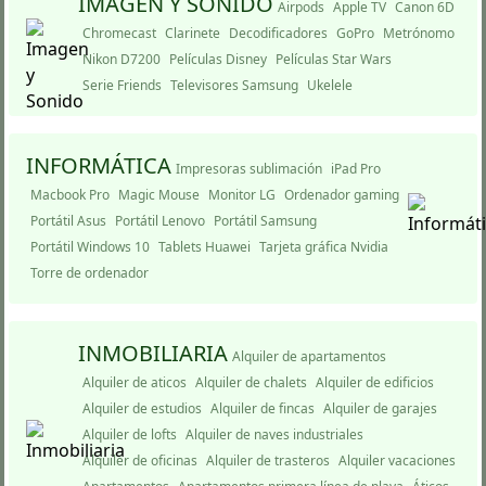
IMAGEN Y SONIDO
Airpods
Apple TV
Canon 6D
Chromecast
Clarinete
Decodificadores
GoPro
Metrónomo
Nikon D7200
Pelí­culas Disney
Pelí­culas Star Wars
Serie Friends
Televisores Samsung
Ukelele
INFORMÁTICA
Impresoras sublimación
iPad Pro
Macbook Pro
Magic Mouse
Monitor LG
Ordenador gaming
Portátil Asus
Portátil Lenovo
Portátil Samsung
Portátil Windows 10
Tablets Huawei
Tarjeta gráfica Nvidia
Torre de ordenador
INMOBILIARIA
Alquiler de apartamentos
Alquiler de aticos
Alquiler de chalets
Alquiler de edificios
Alquiler de estudios
Alquiler de fincas
Alquiler de garajes
Alquiler de lofts
Alquiler de naves industriales
Alquiler de oficinas
Alquiler de trasteros
Alquiler vacaciones