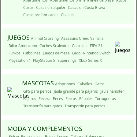
Apartamentos
Apartamentos primera lí­nea de playa
Áticos
Casas
Casas en alquiler
Casas en Costa Brava
Casas prefabricadas
Chalets
JUEGOS
Animal Crossing
Assassins Creed Valhalla
Billar Americano
Coches Scalextric
Cocinitas
FIFA 21
Funkos
Futbolines
Juegos de mesa
Lego
Nintendo Switch
PlayStation 4
PlayStation 5
Superzings
Xbox Series X
MASCOTAS
Adopciones
Caballos
Gatos
GPS para perros
Jaula grande para pájaros
Jaula hámster
Pájaros
Pecera
Peces
Perros
Réptiles
Tortugueras
Transportí­n para gatos
Transportí­n para perros
MODA Y COMPLEMENTOS
Bolsos Bimba y Lola
Bolsos Loewe
Calzado Balenciaga