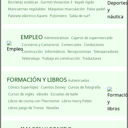
Bicicletas estáticas
Garmin Vivoactive 3
Kayak rí­gido
Mancuernas regulables
Máquinas musculación
Palas padel
Patinete eléctrico Xiaomi
Pulsímetro
Tabla de surf
EMPLEO
Administrativos
Cajeros de supermercado
Cocineros y Camareros
Comerciales
Conductores
Construcción
Informáticos
Recepcionistas
Teleoperadores
Teletrabajo
Trabajo en construcción
Traductores
FORMACIÓN Y LIBROS
Autoescuelas
Cómics Superlópez
Cuentos Disney
Cursos de fotografí­a
Cursos de inglés
eBooks
Escuelas de baile
Libros de cocina con Thermomix
Libros Harry Potter
Libros Juego de Tronos
Novelas