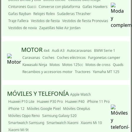
Cinturones Gucci
Converse con plataforma
Gafas Hawkers
Gafas Rayban
Relojes Rolex
Sudaderas Thrasher
Traje Fallera
Vestidos de fiesta
Vestidos de fiesta Pronovias
Vestidos de novia
Zapatillas Nike Air Jordan
MOTOR
4x4
Audi A3
Autocaravanas
BMW Serie 1
Caravanas
Coches
Coches eléctricos
Furgonetas camper
Kawasaki Ninja
Motos
Motos 125cc
Motos de cross
Quads
Recambios y accesorios motor
Tractores
Yamaha MT 125
MÓVILES Y TELEFONÍ­A
Apple Watch
Huawei P10 Lite
Huawei P30 Pro
Huawei P40
iPhone 11 Pro
iPhone 12
Móviles Google Pixel
Móviles Oneplus
Móviles Oppo Reno
Samsung Galaxy S20
Smartwatch Samsung
Smartwatch Xiaomi
Xiaomi Mi 10
Xiaomi Mi 9t