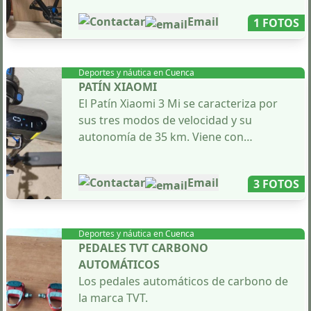
Contactar
Email
1 FOTOS
Deportes y náutica en
Cuenca
PATÍN XIAOMI
El Patín Xiaomi 3 Mi se caracteriza por
sus tres modos de velocidad y su
autonomía de 35 km. Viene con
cargador y puños originales, pero
carece de luz trasera. El precio es
Contactar
Email
3 FOTOS
negociable.
Deportes y náutica en
Cuenca
PEDALES TVT CARBONO
AUTOMÁTICOS
Los pedales automáticos de carbono de
la marca TVT.