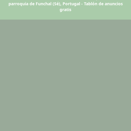
parroquia de Funchal (Sé), Portugal - Tablón de anuncios
gratis