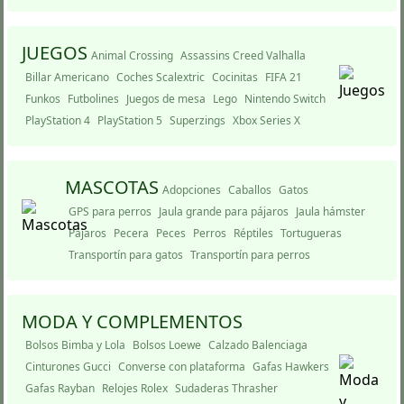
JUEGOS
Animal Crossing
Assassins Creed Valhalla
Billar Americano
Coches Scalextric
Cocinitas
FIFA 21
Funkos
Futbolines
Juegos de mesa
Lego
Nintendo Switch
PlayStation 4
PlayStation 5
Superzings
Xbox Series X
MASCOTAS
Adopciones
Caballos
Gatos
GPS para perros
Jaula grande para pájaros
Jaula hámster
Pájaros
Pecera
Peces
Perros
Réptiles
Tortugueras
Transportí­n para gatos
Transportí­n para perros
MODA Y COMPLEMENTOS
Bolsos Bimba y Lola
Bolsos Loewe
Calzado Balenciaga
Cinturones Gucci
Converse con plataforma
Gafas Hawkers
Gafas Rayban
Relojes Rolex
Sudaderas Thrasher