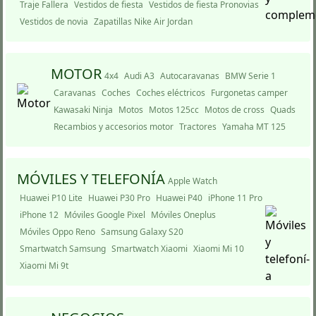
Traje Fallera
Vestidos de fiesta
Vestidos de fiesta Pronovias
Vestidos de novia
Zapatillas Nike Air Jordan
MOTOR
4x4
Audi A3
Autocaravanas
BMW Serie 1
Caravanas
Coches
Coches eléctricos
Furgonetas camper
Kawasaki Ninja
Motos
Motos 125cc
Motos de cross
Quads
Recambios y accesorios motor
Tractores
Yamaha MT 125
MÓVILES Y TELEFONÍ­A
Apple Watch
Huawei P10 Lite
Huawei P30 Pro
Huawei P40
iPhone 11 Pro
iPhone 12
Móviles Google Pixel
Móviles Oneplus
Móviles Oppo Reno
Samsung Galaxy S20
Smartwatch Samsung
Smartwatch Xiaomi
Xiaomi Mi 10
Xiaomi Mi 9t