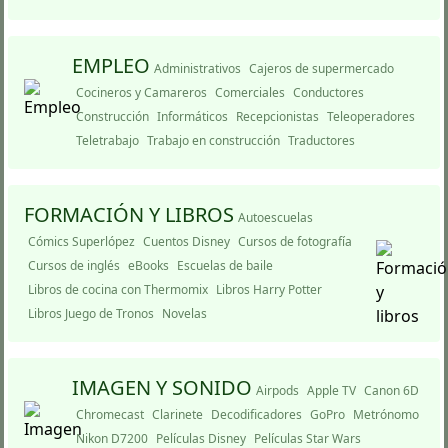
EMPLEO
Administrativos
Cajeros de supermercado
Cocineros y Camareros
Comerciales
Conductores
Construcción
Informáticos
Recepcionistas
Teleoperadores
Teletrabajo
Trabajo en construcción
Traductores
FORMACIÓN Y LIBROS
Autoescuelas
Cómics Superlópez
Cuentos Disney
Cursos de fotografí­a
Cursos de inglés
eBooks
Escuelas de baile
Libros de cocina con Thermomix
Libros Harry Potter
Libros Juego de Tronos
Novelas
IMAGEN Y SONIDO
Airpods
Apple TV
Canon 6D
Chromecast
Clarinete
Decodificadores
GoPro
Metrónomo
Nikon D7200
Pelí­culas Disney
Pelí­culas Star Wars