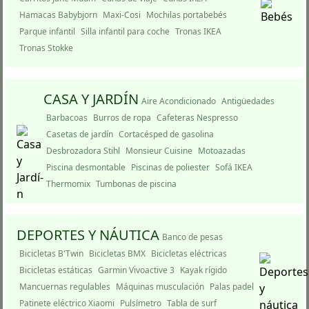
Hamacas Babybjorn
Maxi-Cosi
Mochilas portabebés
Parque infantil
Silla infantil para coche
Tronas IKEA
Tronas Stokke
CASA Y JARDÍ­N
Aire Acondicionado
Antigüedades
Barbacoas
Burros de ropa
Cafeteras Nespresso
Casetas de jardí­n
Cortacésped de gasolina
Desbrozadora Stihl
Monsieur Cuisine
Motoazadas
Piscina desmontable
Piscinas de poliester
Sofá IKEA
Thermomix
Tumbonas de piscina
DEPORTES Y NÁUTICA
Banco de pesas
Bicicletas B'Twin
Bicicletas BMX
Bicicletas eléctricas
Bicicletas estáticas
Garmin Vivoactive 3
Kayak rí­gido
Mancuernas regulables
Máquinas musculación
Palas padel
Patinete eléctrico Xiaomi
Pulsímetro
Tabla de surf