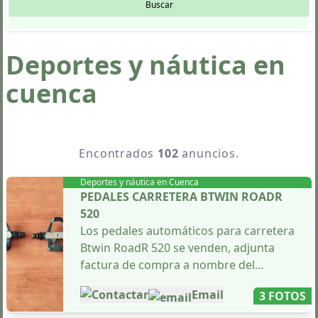
Buscar
Deportes y náutica en
cuenca
Encontrados
102
anuncios.
Deportes y náutica en
Cuenca
PEDALES CARRETERA BTWIN ROADR
520
Los pedales automáticos para carretera
Btwin RoadR 520 se venden, adjunta
factura de compra a nombre del
vendedor. Fueron adquiridos hace 2
Contactar
Email
3 FOTOS
años, sin embargo, apenas han sido
utilizados debido a que el comprador