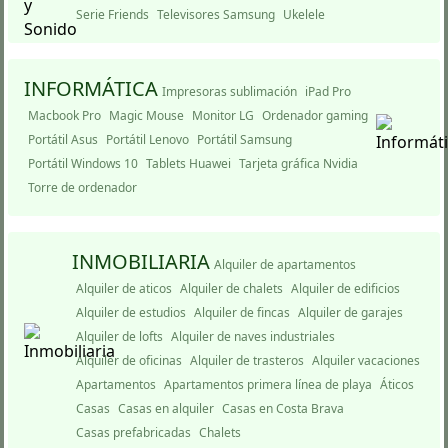
Serie Friends
Televisores Samsung
Ukelele
INFORMÁTICA
Impresoras sublimación
iPad Pro
Macbook Pro
Magic Mouse
Monitor LG
Ordenador gaming
Portátil Asus
Portátil Lenovo
Portátil Samsung
Portátil Windows 10
Tablets Huawei
Tarjeta gráfica Nvidia
Torre de ordenador
INMOBILIARIA
Alquiler de apartamentos
Alquiler de aticos
Alquiler de chalets
Alquiler de edificios
Alquiler de estudios
Alquiler de fincas
Alquiler de garajes
Alquiler de lofts
Alquiler de naves industriales
Alquiler de oficinas
Alquiler de trasteros
Alquiler vacaciones
Apartamentos
Apartamentos primera lí­nea de playa
Áticos
Casas
Casas en alquiler
Casas en Costa Brava
Casas prefabricadas
Chalets