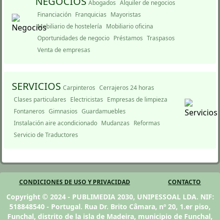
NEGOCIOS
Abogados
Alquiler de negocios
Financiación
Franquicias
Mayoristas
Mobiliario de hostelería
Mobiliario oficina
Oportunidades de negocio
Préstamos
Traspasos
Venta de empresas
SERVICIOS
Carpinteros
Cerrajeros 24 horas
Clases particulares
Electricistas
Empresas de limpieza
Fontaneros
Gimnasios
Guardamuebles
Instalación aire acondicionado
Mudanzas
Reformas
Servicio de Traductores
CONDICIONES DE USO Y PRIVACIDAD
CONTACTO
Copyright © 2024 - PUBLIMEDIA 2030, UNIPESSOAL LDA. NIF:
518848540 - Portugal. Rua Dr. Brito Câmara, nº 20, 1.er piso,
Funchal, distrito de la isla de Madeira, municipio de Funchal,