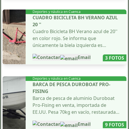
no encuentra útiles las calas para su
Deportes y náutica en
Cuenca
uso ocasional.
CUADRO BICICLETA BH VERANO AZUL
20 ''
Cuadro Bicicleta BH Verano azul de 20''
en color rojo. Se informa que
únicamente la biela izquierda es
funcional, ya que los piñones están
Contactar
Email
3 FOTOS
torcidos. En este estado, solamente se
recomienda utilizar el cuadro y la
patilla.
Deportes y náutica en
Cuenca
BARCA DE PESCA DUROBOAT PRO-
FISING
Barca de pesca de aluminio Duroboat
Pro-Fising en venta, importada de
EE.UU. Pesa 70kg en vacío, restaurada y
acondicionada en 2022. Tiene 4m de
Contactar
Email
9 FOTOS
largo, 1.50m de ancho y 4 plazas