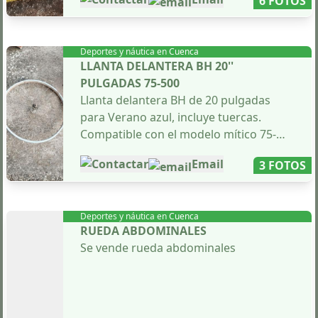
6 FOTOS
convertir en una bicicleta fixie.
Deportes y náutica en
Cuenca
LLANTA DELANTERA BH 20''
PULGADAS 75-500
Llanta delantera BH de 20 pulgadas
para Verano azul, incluye tuercas.
Compatible con el modelo mítico 75-
500.
Contactar
Email
3 FOTOS
Deportes y náutica en
Cuenca
RUEDA ABDOMINALES
Se vende rueda abdominales