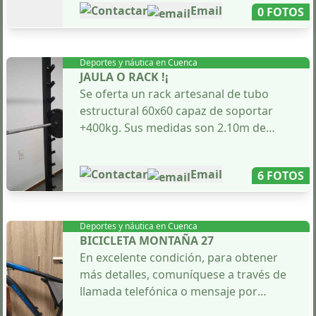
Contactar
Email
0 FOTOS
Deportes y náutica en
Cuenca
JAULA O RACK !¡
Se oferta un rack artesanal de tubo
estructural 60x60 capaz de soportar
+400kg. Sus medidas son 2.10m de
altura, 1.0m de profundidad en las
patas y una anchura de 0,95 - 1.35m
Contactar
Email
6 FOTOS
para distintos tipos de barra. Cuenta
con 10 posiciones variadas sin
necesidad de ajustes. Se vende solo el
Deportes y náutica en
Cuenca
rack, sin pesas ni banco. Para más
BICICLETA MONTAÑA 27
detalles, contactar por WhatsApp.
En excelente condición, para obtener
más detalles, comuníquese a través de
llamada telefónica o mensaje por
WhatsApp.