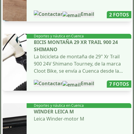
Contactar
Email
2 FOTOS
Deportes y náutica en
Cuenca
BICIS MONTAÑA 29 XR TRAIL 900 24
SHIMANO
La bicicleta de montaña de 29" Xr Trail
900 24V Shimano Tourney, de la marca
Cloot Bike, se envía a Cuenca desde las
instalaciones de Bicicletas Cloot Bike en
Contactar
Email
7 FOTOS
Valencia. Cada bicicleta se ajusta
meticulosamente antes de la entrega.
Deportes y náutica en
Cuenca
Este modelo de bicicleta de montaña
WINDER LEICA M
cuenta con una horquilla de 100mm
Leica Winder-motor M
con bloqueo, frenos hidráulicos y
cambio Shimano de 24 velocidades, lo