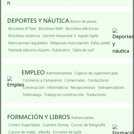
DEPORTES Y NÁUTICA
Banco de pesas
Bicicletas B'Twin
Bicicletas BMX
Bicicletas eléctricas
Bicicletas estáticas
Garmin Vivoactive 3
Kayak rí­gido
Mancuernas regulables
Máquinas musculación
Palas padel
Patinete eléctrico Xiaomi
Pulsímetro
Tabla de surf
EMPLEO
Administrativos
Cajeros de supermercado
Cocineros y Camareros
Comerciales
Conductores
Construcción
Informáticos
Recepcionistas
Teleoperadores
Teletrabajo
Trabajo en construcción
Traductores
FORMACIÓN Y LIBROS
Autoescuelas
Cómics Superlópez
Cuentos Disney
Cursos de fotografí­a
Cursos de inglés
eBooks
Escuelas de baile