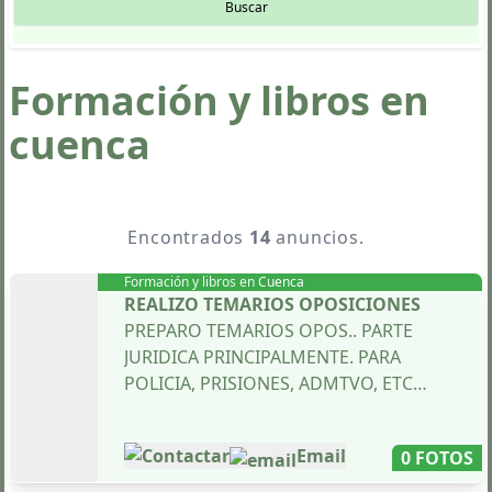
Buscar
Formación y libros en
cuenca
Encontrados
14
anuncios.
Formación y libros en
Cuenca
REALIZO TEMARIOS OPOSICIONES
PREPARO TEMARIOS OPOS.. PARTE
JURIDICA PRINCIPALMENTE. PARA
POLICIA, PRISIONES, ADMTVO, ETC
..CON EXPLICACIONES Y DETALLADO.
ASIMISMO EN EL PAQUETE VA
Contactar
Email
0 FOTOS
RESOLUCION DE DUDAS POR UN AÑO .
ws 639902100