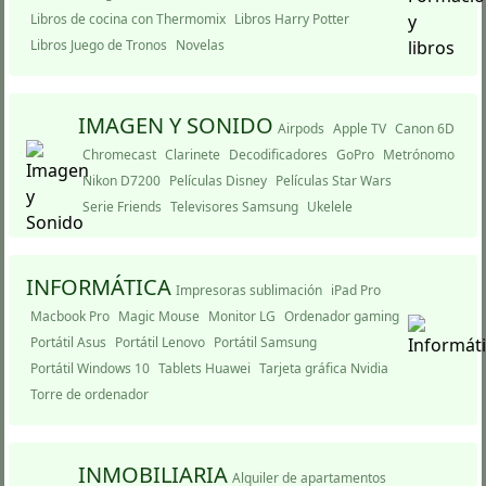
Libros de cocina con Thermomix
Libros Harry Potter
Libros Juego de Tronos
Novelas
IMAGEN Y SONIDO
Airpods
Apple TV
Canon 6D
Chromecast
Clarinete
Decodificadores
GoPro
Metrónomo
Nikon D7200
Pelí­culas Disney
Pelí­culas Star Wars
Serie Friends
Televisores Samsung
Ukelele
INFORMÁTICA
Impresoras sublimación
iPad Pro
Macbook Pro
Magic Mouse
Monitor LG
Ordenador gaming
Portátil Asus
Portátil Lenovo
Portátil Samsung
Portátil Windows 10
Tablets Huawei
Tarjeta gráfica Nvidia
Torre de ordenador
INMOBILIARIA
Alquiler de apartamentos