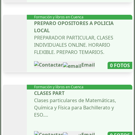
y escribir en el tiempo del examen.
Además, incluyo dos temarios más
Formación y libros en
Cuenca
(academia y preparador).
PREPARO OPOSITORES A POLICIA
LOCAL
También incluyo gratuitamente una
PREPARADOR PARTICULAR, CLASES
plantilla para resolver cualquier
INDIVIDUALES ONLINE. HORARIO
supuesto práctico, enunciados de
FLEXIBLE. PREPARO TEMARIOS.
supuestos para que practiques y
supuestos ya resueltos.
Contactar
Email
0 FOTOS
Además vendo la Programación
Didáctica para 5º de Primaria, Lengua
Formación y libros en
Cuenca
Castellana. Totalmente adaptada a la
CLASES PART
LOMLOE. Incluye 12 Situaciones de
Clases particulares de Matemáticas,
Aprendizaje.
Química y Física para Bachillerato y
ESO.
Temario: 30 euros.
Preparación para exámenes de acceso
PD: 30 euros.
a la Universidad: EBAU.
Contactar
Email