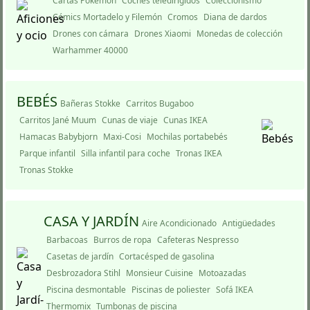
Cartas Pokemon
Coches teledirigidos
Coleccionismo
Cómics Mortadelo y Filemón
Cromos
Diana de dardos
Drones con cámara
Drones Xiaomi
Monedas de colección
Warhammer 40000
BEBÉS
Bañeras Stokke
Carritos Bugaboo
Carritos Jané Muum
Cunas de viaje
Cunas IKEA
Hamacas Babybjorn
Maxi-Cosi
Mochilas portabebés
Parque infantil
Silla infantil para coche
Tronas IKEA
Tronas Stokke
CASA Y JARDÍ­N
Aire Acondicionado
Antigüedades
Barbacoas
Burros de ropa
Cafeteras Nespresso
Casetas de jardí­n
Cortacésped de gasolina
Desbrozadora Stihl
Monsieur Cuisine
Motoazadas
Piscina desmontable
Piscinas de poliester
Sofá IKEA
Thermomix
Tumbonas de piscina