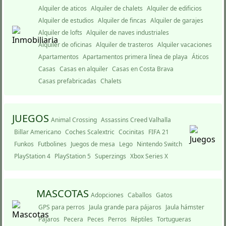
Alquiler de aticos
Alquiler de chalets
Alquiler de edificios
Alquiler de estudios
Alquiler de fincas
Alquiler de garajes
Alquiler de lofts
Alquiler de naves industriales
Alquiler de oficinas
Alquiler de trasteros
Alquiler vacaciones
Apartamentos
Apartamentos primera lí­nea de playa
Áticos
Casas
Casas en alquiler
Casas en Costa Brava
Casas prefabricadas
Chalets
JUEGOS
Animal Crossing
Assassins Creed Valhalla
Billar Americano
Coches Scalextric
Cocinitas
FIFA 21
Funkos
Futbolines
Juegos de mesa
Lego
Nintendo Switch
PlayStation 4
PlayStation 5
Superzings
Xbox Series X
MASCOTAS
Adopciones
Caballos
Gatos
GPS para perros
Jaula grande para pájaros
Jaula hámster
Pájaros
Pecera
Peces
Perros
Réptiles
Tortugueras