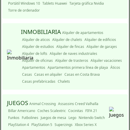
Portátil Windows 10
Tablets Huawei
Tarjeta gráfica Nvidia
Torre de ordenador
INMOBILIARIA
Alquiler de apartamentos
Alquiler de aticos
Alquiler de chalets
Alquiler de edificios
Alquiler de estudios
Alquiler de fincas
Alquiler de garajes
Alquiler de lofts
Alquiler de naves industriales
Alquiler de oficinas
Alquiler de trasteros
Alquiler vacaciones
Apartamentos
Apartamentos primera lí­nea de playa
Áticos
Casas
Casas en alquiler
Casas en Costa Brava
Casas prefabricadas
Chalets
JUEGOS
Animal Crossing
Assassins Creed Valhalla
Billar Americano
Coches Scalextric
Cocinitas
FIFA 21
Funkos
Futbolines
Juegos de mesa
Lego
Nintendo Switch
PlayStation 4
PlayStation 5
Superzings
Xbox Series X