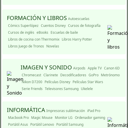
FORMACIÓN Y LIBROS
Autoescuelas
Cómics Superlópez
Cuentos Disney
Cursos de fotografí­a
Cursos de inglés
eBooks
Escuelas de baile
Libros de cocina con Thermomix
Libros Harry Potter
Libros Juego de Tronos
Novelas
IMAGEN Y SONIDO
Airpods
Apple TV
Canon 6D
Chromecast
Clarinete
Decodificadores
GoPro
Metrónomo
Nikon D7200
Pelí­culas Disney
Pelí­culas Star Wars
Serie Friends
Televisores Samsung
Ukelele
INFORMÁTICA
Impresoras sublimación
iPad Pro
Macbook Pro
Magic Mouse
Monitor LG
Ordenador gaming
Portátil Asus
Portátil Lenovo
Portátil Samsung