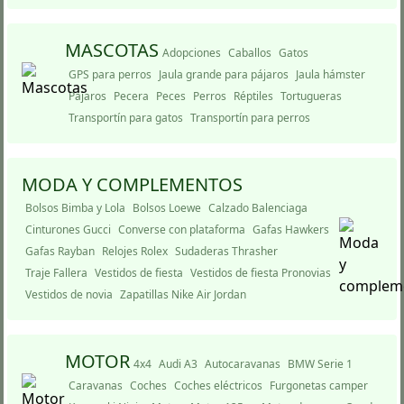
MASCOTAS
Adopciones
Caballos
Gatos
GPS para perros
Jaula grande para pájaros
Jaula hámster
Pájaros
Pecera
Peces
Perros
Réptiles
Tortugueras
Transportí­n para gatos
Transportí­n para perros
MODA Y COMPLEMENTOS
Bolsos Bimba y Lola
Bolsos Loewe
Calzado Balenciaga
Cinturones Gucci
Converse con plataforma
Gafas Hawkers
Gafas Rayban
Relojes Rolex
Sudaderas Thrasher
Traje Fallera
Vestidos de fiesta
Vestidos de fiesta Pronovias
Vestidos de novia
Zapatillas Nike Air Jordan
MOTOR
4x4
Audi A3
Autocaravanas
BMW Serie 1
Caravanas
Coches
Coches eléctricos
Furgonetas camper