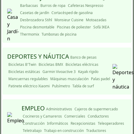
Barbacoas
Burros de ropa
Cafeteras Nespresso
Casetas de jardí­n
Cortacésped de gasolina
Desbrozadora Stihl
Monsieur Cuisine
Motoazadas
Piscina desmontable
Piscinas de poliester
Sofá IKEA
Thermomix
Tumbonas de piscina
DEPORTES Y NÁUTICA
Banco de pesas
Bicicletas B'Twin
Bicicletas BMX
Bicicletas eléctricas
Bicicletas estáticas
Garmin Vivoactive 3
Kayak rí­gido
Mancuernas regulables
Máquinas musculación
Palas padel
Patinete eléctrico Xiaomi
Pulsímetro
Tabla de surf
EMPLEO
Administrativos
Cajeros de supermercado
Cocineros y Camareros
Comerciales
Conductores
Construcción
Informáticos
Recepcionistas
Teleoperadores
Teletrabajo
Trabajo en construcción
Traductores