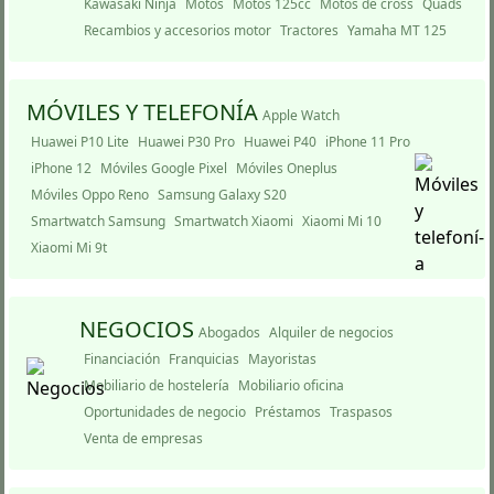
Kawasaki Ninja
Motos
Motos 125cc
Motos de cross
Quads
Recambios y accesorios motor
Tractores
Yamaha MT 125
MÓVILES Y TELEFONÍ­A
Apple Watch
Huawei P10 Lite
Huawei P30 Pro
Huawei P40
iPhone 11 Pro
iPhone 12
Móviles Google Pixel
Móviles Oneplus
Móviles Oppo Reno
Samsung Galaxy S20
Smartwatch Samsung
Smartwatch Xiaomi
Xiaomi Mi 10
Xiaomi Mi 9t
NEGOCIOS
Abogados
Alquiler de negocios
Financiación
Franquicias
Mayoristas
Mobiliario de hostelería
Mobiliario oficina
Oportunidades de negocio
Préstamos
Traspasos
Venta de empresas