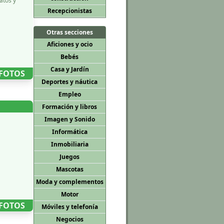
atos y
Recepcionistas
Otras secciones
Aficiones y ocio
Bebés
Casa y Jardí­n
 FOTOS
Deportes y náutica
Empleo
Formación y libros
Imagen y Sonido
Informática
Inmobiliaria
Juegos
Mascotas
Moda y complementos
Motor
 FOTOS
Móviles y telefoní­a
Negocios