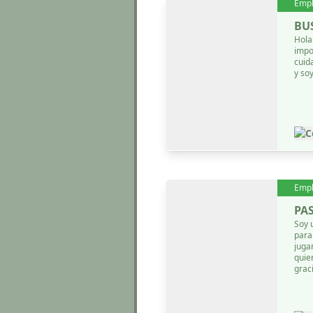
Emp
BU
Hola buenas 
impo
cuidado de p
y so
C
Emp
PA
Soy 
para
juga
quie
grac