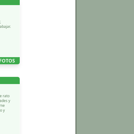
,
 FOTOS
e rato
dades y
 me
o y