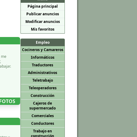
Página principal
Publicar anuncios
Modificar anuncios
Mis favoritos
Empleo
Cocineros y Camareros
o me
Informáticos
,
Traductores
abajar.
Administrativos
Teletrabajo
Teleoperadores
Construcción
 FOTOS
Cajeros de
supermercado
Comerciales
Conductores
Trabajo en
construcción