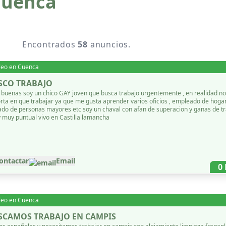
cuenca
Encontrados
58
anuncios.
leo en
Cuenca
SCO TRABAJO
 buenas soy un chico GAY joven que busca trabajo urgentemente , en realidad n
rta en que trabajar ya que me gusta aprender varios oficios , empleado de hogar
ado de personas mayores etc soy un chaval con afan de superacion y ganas de tr
y muy puntual vivo en Castilla lamancha
ontactar
Email
0
leo en
Cuenca
SCAMOS TRABAJO EN CAMPIS