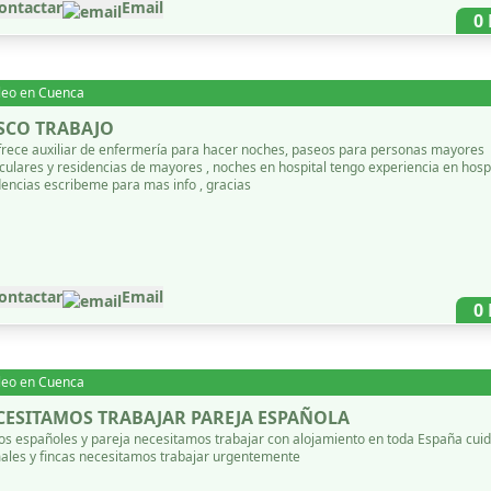
ontactar
Email
0
leo en
Cuenca
SCO TRABAJO
frece auxiliar de enfermería para hacer noches, paseos para personas mayores
culares y residencias de mayores , noches en hospital tengo experiencia en hospital y
dencias escribeme para mas info , gracias
ontactar
Email
0
leo en
Cuenca
CESITAMOS TRABAJAR PAREJA ESPAÑOLA
s españoles y pareja necesitamos trabajar con alojamiento en toda España cui
ales y fincas necesitamos trabajar urgentemente