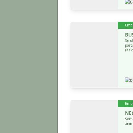
C
Emp
BU
Se o
parti
resi
C
Emp
NE
Somo
anim