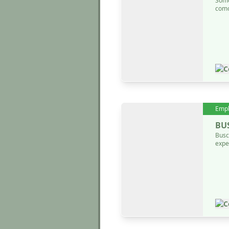
Somo
como
C
Emp
BU
Busc
expe
C