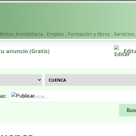
otor, Inmobiliaria . Empleo , Formación y libros , Servicio
tu anuncio (Gratis)
Edit
as:
Bus