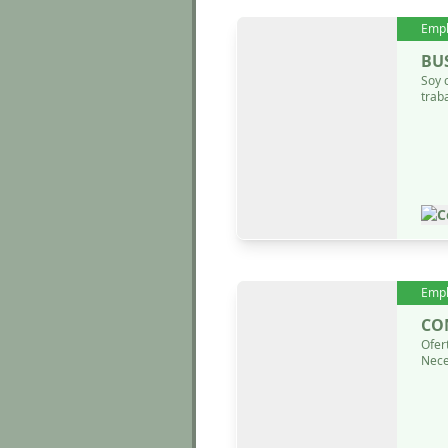
Emp
BU
Soy 
trab
C
Emp
CO
Ofer
Neces