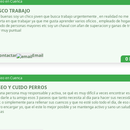
leo en
Cuenca
SCO TRABAJO
soy un chico joven que busca trabajo urgentemente , en realidad no me
rta en que trabajar ya que me gusta aprender varios oficios , empleado de hogar
ersonas mayores etc soy un chaval con afan de superacion y ganas de trabajar.
y muy puntual
ontactar
Email
0
leo en
Cuenca
SEO Y CUIDO PERROS
una persona muy responsable y activa, se qué es muy difícil a veces encontrar es
 darle a tu amigo esos 3 paseos que tanto necesita al día para hacer sus necesi
r. o simplemente para rellenar sus cuencos y que no esté solo todo el día, de eso
ro encargar yo, que el este lo mejor posible y se mantenga activo y sano un salud
ias