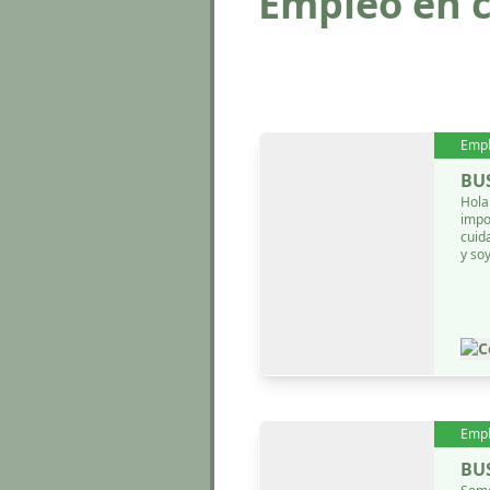
Empleo en 
Emp
BU
Hola
impo
cuid
y so
C
Emp
BU