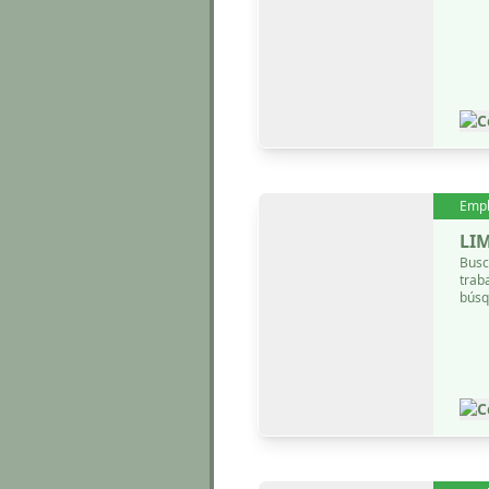
C
Emp
LI
Busc
trab
búsq
C