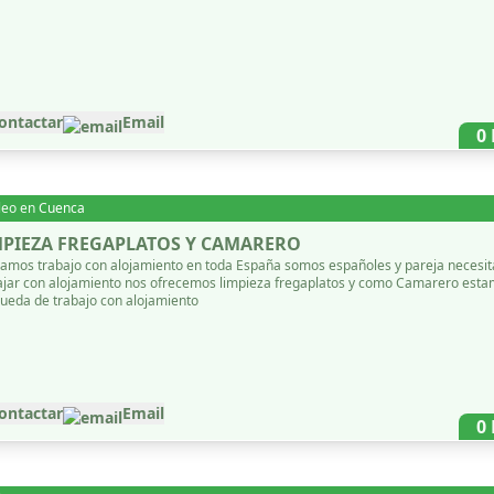
ontactar
Email
0
leo en
Cuenca
MPIEZA FREGAPLATOS Y CAMARERO
amos trabajo con alojamiento en toda España somos españoles y pareja necesi
ajar con alojamiento nos ofrecemos limpieza fregaplatos y como Camarero est
ueda de trabajo con alojamiento
ontactar
Email
0