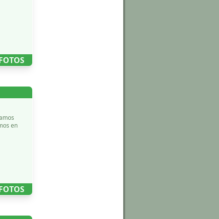
 FOTOS
tamos
amos en
 FOTOS