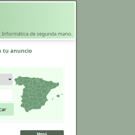
s , Informática de segunda mano.
a tu anuncio
car
Menú