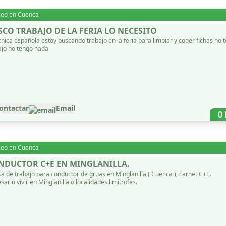
leo en
Cuenca
SCO TRABAJO DE LA FERIA LO NECESITO
chica española estoy buscando trabajo en la feria para limpiar y coger fichas no 
ajo no tengo nada
ontactar
Email
0
leo en
Cuenca
NDUCTOR C+E EN MINGLANILLA.
ta de trabajo para conductor de gruas en Minglanilla ( Cuenca ), carnet C+E.
ario vivir en Minglanilla o localidades limitrofes.