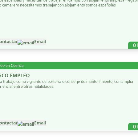
s españoles y necesitamos trabajar en campis con alojamiento limpieza fregapl
 camarero necesitamos trabajar con alojamiento somos españoles
ontactar
Email
0
leo en
Cuenca
SCO EMPLEO
a trabajo como vigilante de portería o conserje de mantenimiento, con amplia
riencia, entre otras habilidades.
ontactar
Email
0